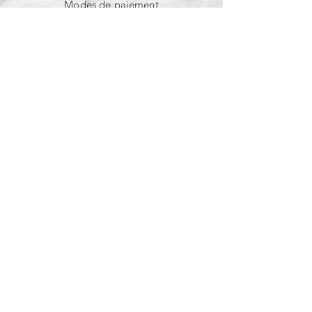
Modes de paiement
Instagram
NEWSLETTER
Restons en contact :
promotions, nouveautés,
conseils...
E-mail
Envoyer